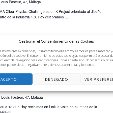
Louis Pasteur, 47, Málaga
UMA Ciber-Physics Challenge es un K-Project orientado al diseño
entro de la industria 4.0. Hoy celebramos […]
Gestionar el Consentimiento de las Cookies
r las mejores experiencias, utilizamos tecnologías como las cookies para almacenar y
ación del dispositivo. El consentimiento de estas tecnologías nos permitirá procesar 
miento de navegación o las identificaciones únicas en este sitio. No consentir o retira
nto, puede afectar negativamente a ciertas características y funciones.
ACEPTO
DENEGADO
VER PREFERE
:30 pm
de Normandía
 Louis Pasteur, 47, Málaga
.30 a 13.30h Hoy recibimos en Link la visita de alumnos de la
id@s!!!