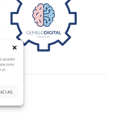
/o acceder
datos como
r el
NCIAS