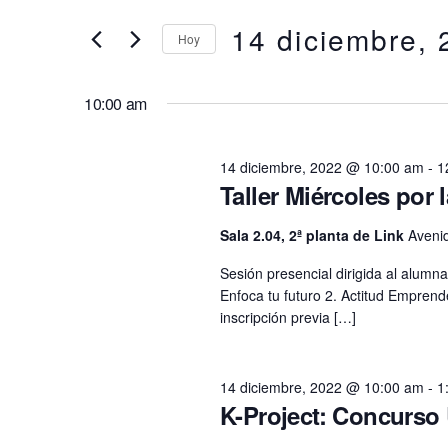
en
clave.
14 diciembre,
búsqueda
Hoy
14
Busca
Eventos
Selecciona
y
para
la
diciembre,
10:00 am
la
fecha.
vistas
palabra
2022
clave.
14 diciembre, 2022 @ 10:00 am
-
1
de
Taller Miércoles por 
Eventos
Sala 2.04, 2ª planta de Link
Avenid
Sesión presencial dirigida al alum
Enfoca tu futuro 2. Actitud Emprende
inscripción previa […]
14 diciembre, 2022 @ 10:00 am
-
1
K-Project: Concurso