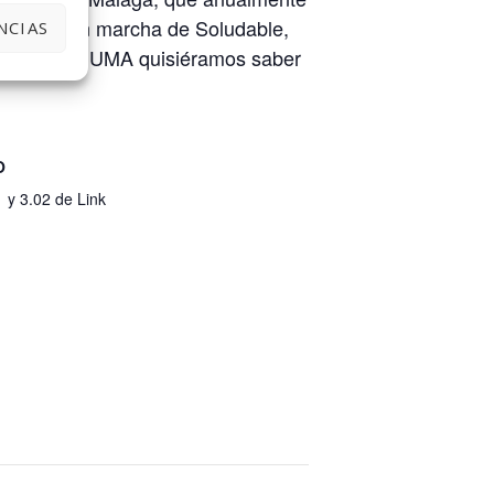
a puesta en marcha de Soludable,
NCIAS
 Link de la UMA quisiéramos saber
O
 y 3.02 de Link