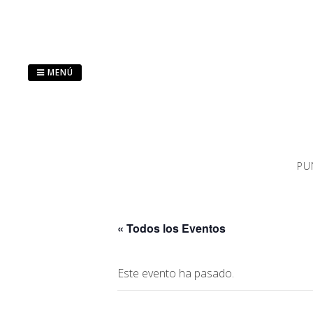
Saltar
al
contenido
MENÚ
PU
« Todos los Eventos
Este evento ha pasado.