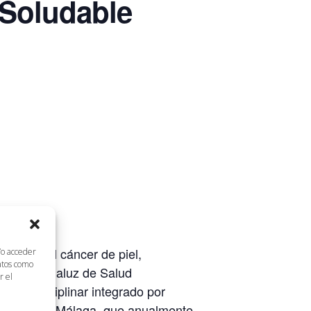
 Soludable
ención del cáncer de piel,
/o acceder
datos como
ervicio Andaluz de Salud
r el
multidisciplinar integrado por
versidad de Málaga, que anualmente