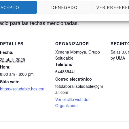
ades del proyecto. Este año celebramos los 5 años de l
ACEPTO
DENEGADO
VER PREFERE
 este evento en años pasados en el salón de actos del
spacio para las fechas mencionadas.
DETALLES
ORGANIZADOR
RECINT
Ximena Montoya. Grupo
Salas 3.01
Fecha:
Soludable
by UMA
25 abril, 2025
Teléfono
Hora:
644835441
8:00 am - 6:00 pm
Correo electrónico
Sitio web:
fotolaboral.soludable@gm
https://soludable.hcs.es/
ail.com
Ver el sitio web del
Organizador