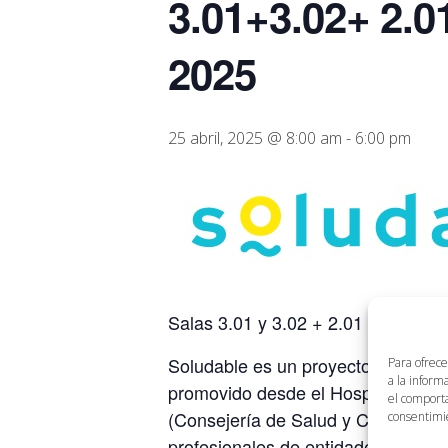
3.01+3.02+ 2.0
2025
25 abril, 2025 @ 8:00 am
-
6:00 pm
Salas 3.01 y 3.02 + 2.01 de Link 
Soludable es un proyecto de invest
Para ofrece
a la inform
promovido desde el Hospital Univer
el comporta
(Consejería de Salud y Consumo, Ju
consentimie
profesionales de entidades públic