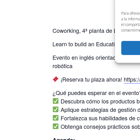
Para ofrece
a la inform
el comporta
Coworking, 4ª planta de Link by U
consentimie
Learn to build an Educational Prod
Evento en inglés orientado a estud
robótica
¡Reserva tu plaza ahora!
https:
¿Qué puedes esperar en el evento
Descubra cómo los productos bas
Aplique estrategias de gestión d
Fortalezca sus habilidades de co
Obtenga consejos prácticos sobre
Agenda: