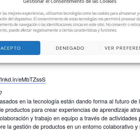
Gestionar el Consentimiento de las Cookies
r las mejores experiencias, utilizamos tecnologías como las cookies para almacenar y
ación del dispositivo. El consentimiento de estas tecnologías nos permitirá procesar 
miento de navegación o las identificaciones únicas en este sitio. No consentir o retira
MA, de 18 a 20.30h
nto, puede afectar negativamente a ciertas características y funciones.
uct- Product Strategy in TechEd
ACEPTO
DENEGADO
VER PREFERE
iantes, emprendedores y empresarios apasionados por el
//lnkd.in/eMbTZssS
?
ados en la tecnología están dando forma al futuro de 
e productos para crear experiencias de aprendizaje atra
laboración y trabajo en equipo a través de actividades 
 la gestión de productos en un entorno colaborativo y mu