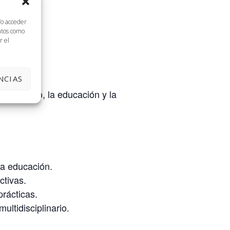
/o acceder
datos como
r el
NCIAS
 producto, la educación y la
la educación.
ctivas.
prácticas.
ltidisciplinario.