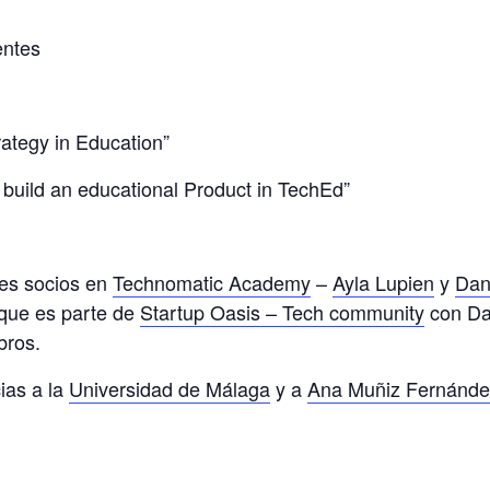
entes
rategy in Education”
build an educational Product in TechEd”
les socios en
Technomatic Academy
–
Ayla Lupien
y
Dan
 que es parte de
Startup Oasis – Tech community
con Da
bros.
ias a la
Universidad de Málaga
y a
Ana Muñiz Fernánde