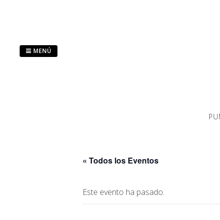
Saltar
al
contenido
MENÚ
PU
« Todos los Eventos
Este evento ha pasado.