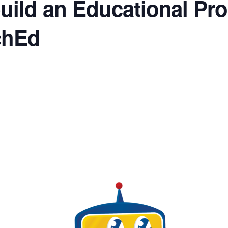
uild an Educational Pr
chEd