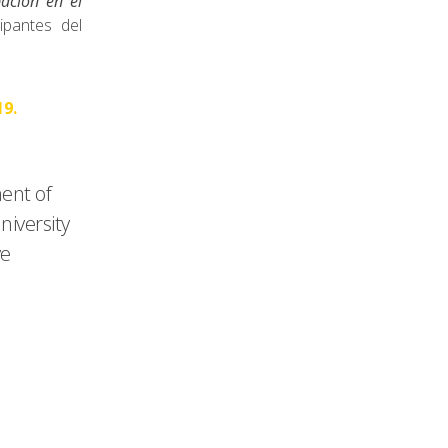
pación en el
ipantes del
19.
ent of
iversity
ve