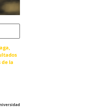
laga,
ultados
 de la
niversidad