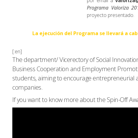
por email a
valoriz
Programa Valoriza 20
proyecto presentado.
La ejecución del Programa se llevará a ca
[:en]
The department/ Vicerectory of Social Innovat
Business Cooperation and Employment Promotion,
students, aiming to encourage entrepreneurial 
companies.
If you want to know more about the Spin-Off Aw