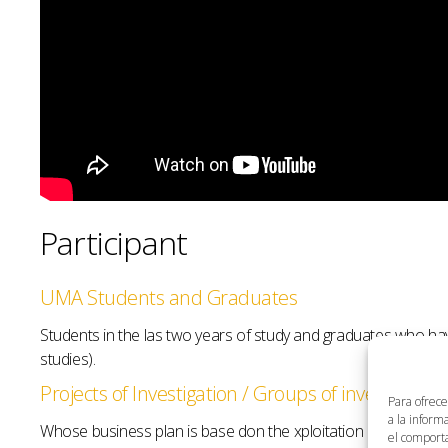
Participant
UMA Students and Graduates
Students in the las two years of study and graduates who ha
studies).
Projects of Investigation / Groups of investigation
Para ofrece
a la inform
Whose business plan is base don the xploitation of research r
el comporta