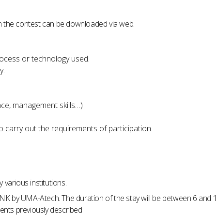
n the contest can be downloaded via web.
process or technology used.
y.
ence, management skills…)
carry out the requirements of participation.
various institutions.
LINK by UMA-Atech. The duration of the stay will be between 6 and 
nts previously described