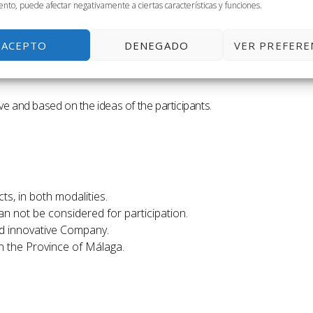
nto, puede afectar negativamente a ciertas características y funciones.
ent year if they meet the above conditions.
ACEPTO
DENEGADO
VER PREFERE
ive and based on the ideas of the participants.
ts, in both modalities.
n not be considered for participation.
ed innovative Company.
in the Province of Málaga.