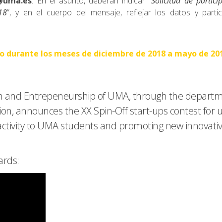
a@uma.es
. En el asunto, deberán indicar “
Solicitud de partici
18
”, y en el cuerpo del mensaje, reflejar los datos y partic
bo durante los meses de diciembre de 2018 a mayo de 20
ion and Entrepeneurship of UMA, through the departm
 announces the XX Spin-Off start-ups contest for un
activity to UMA students and promoting new innovati
ards: