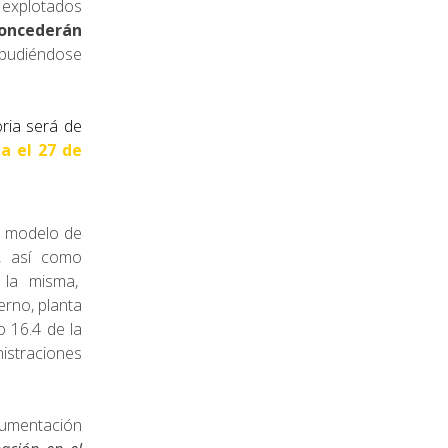
explotados
oncederán
 pudiéndose
ria será de
a el 27 de
l modelo de
), así como
n la misma,
erno, planta
o 16.4 de la
istraciones
cumentación