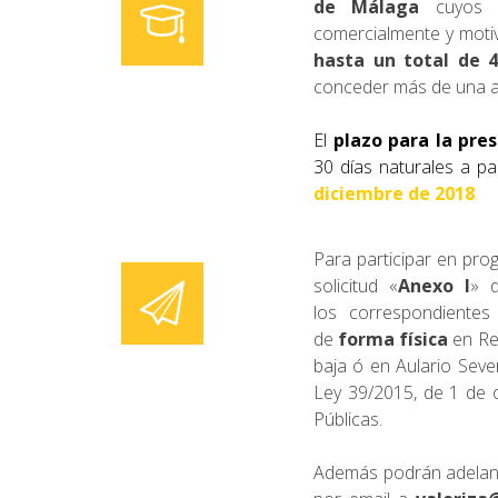
de Málaga
cuyos re
comercialmente y moti
hasta un total de 
conceder más de una a
El
plazo para la pres
30 días naturales a pa
diciembre de 2018
.
Para participar en pro
solicitud «
Anexo I
» d
los correspondientes
de
forma física
en Reg
baja ó en Aulario Seve
Ley 39/2015, de 1 de 
Públicas.
Además podrán adelan