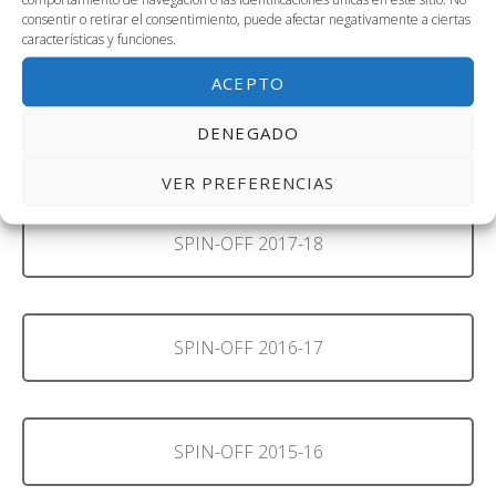
consentir o retirar el consentimiento, puede afectar negativamente a ciertas
SPIN-OFF 2019-20
características y funciones.
ACEPTO
DENEGADO
SPIN-OFF 2018-19
VER PREFERENCIAS
SPIN-OFF 2017-18
SPIN-OFF 2016-17
SPIN-OFF 2015-16