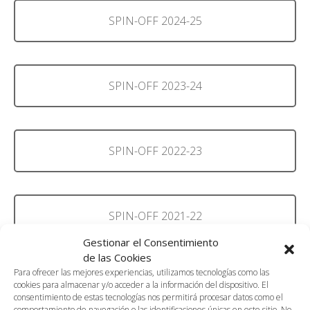
SPIN-OFF 2024-25
SPIN-OFF 2023-24
SPIN-OFF 2022-23
SPIN-OFF 2021-22
Gestionar el Consentimiento
de las Cookies
Para ofrecer las mejores experiencias, utilizamos tecnologías como las
SPIN-OFF 2020-21
cookies para almacenar y/o acceder a la información del dispositivo. El
consentimiento de estas tecnologías nos permitirá procesar datos como el
comportamiento de navegación o las identificaciones únicas en este sitio. No