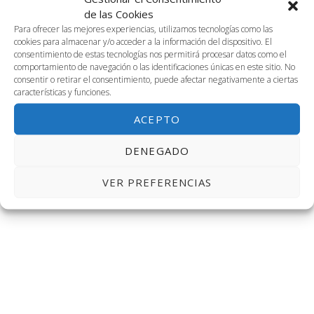
2023-01-30
Naveg
Na
BUSCAR
de las Cookies
DÍA
30
Selecciona
Para ofrecer las mejores experiencias, utilizamos tecnologías como las
de
de
cookies para almacenar y/o acceder a la información del dispositivo. El
la
Día anterior
Siguiente día
consentimiento de estas tecnologías nos permitirá procesar datos como el
fecha.
enero,
vis
comportamiento de navegación o las identificaciones únicas en este sitio. No
búsq
consentir o retirar el consentimiento, puede afectar negativamente a ciertas
características y funciones.
de
2023
SUSCRIBIRSE AL CALENDARIO
y
ACEPTO
Ev
vistas
DENEGADO
de
VER PREFERENCIAS
Event