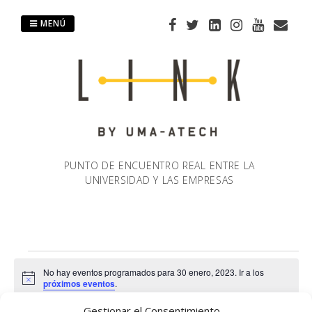
Saltar
al
MENÚ
contenido
PUNTO DE ENCUENTRO REAL ENTRE LA
UNIVERSIDAD Y LAS EMPRESAS
Eventos
No hay eventos programados para 30 enero, 2023. Ir a los
Aviso
próximos eventos
.
en
Gestionar el Consentimiento