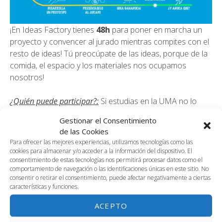
¡En Ideas Factory tienes
48h
para poner en marcha un
proyecto y convencer al jurado mientras compites con el
resto de ideas! Tú preocúpate de las ideas, porque de la
comida, el espacio y los materiales nos ocupamos
nosotros!
¿Quién puede participar?:
Si estudias en la UMA no lo
dudes, puedes participar independientemente de la
Gestionar el Consentimiento
titulación o curso en que estés matriculado.
de las Cookies
Para ofrecer las mejores experiencias, utilizamos tecnologías como las
¿Qué ideas puedes aportar?:
Existen 4 líneas, así que tú
cookies para almacenar y/o acceder a la información del dispositivo. El
consentimiento de estas tecnologías nos permitirá procesar datos como el
decides: la
app de tu vida
, para desarrollo de
comportamiento de navegación o las identificaciones únicas en este sitio. No
aplicaciones móviles;
emprendimiento extremo
, para
consentir o retirar el consentimiento, puede afectar negativamente a ciertas
las ideas más atrevidas y con desarrollo de
características y funciones.
producto;
impacto social,
para emprendimiento e
ACEPTO
innovación social; y
soy Tecki
, para ideas con base
tecnológica.