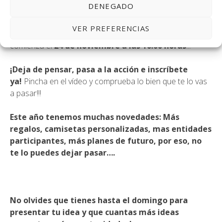
DENEGADO
¿Cuándo empieza?:
Tienes hasta el
próximo 18 de
VER PREFERENCIAS
noviembre
para presentar tu idea. Ideas Factory
comienza el
24 de noviembre a las 16.00 horas
!!!
¡Deja de pensar, pasa a la acción e inscríbete
ya!
Pincha en el
vídeo
y comprueba lo bien que te lo vas
a pasar!!!
Este año tenemos muchas novedades: Más
regalos, camisetas personalizadas, mas entidades
participantes, más planes de futuro, por eso, no
te lo puedes dejar pasar….
No olvides que tienes hasta el domingo para
presentar tu
idea
y que cuantas más ideas