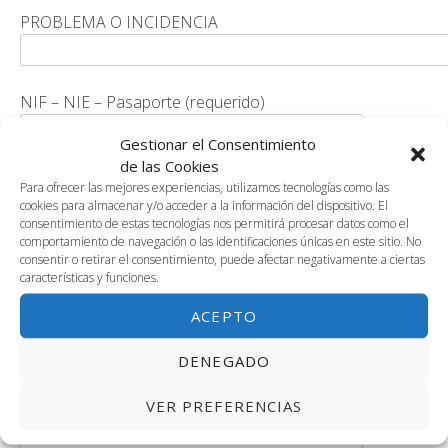
PROBLEMA O INCIDENCIA
NIF – NIE – Pasaporte (requerido)
Gestionar el Consentimiento
de las Cookies
Nombre (requerido)
Para ofrecer las mejores experiencias, utilizamos tecnologías como las
cookies para almacenar y/o acceder a la información del dispositivo. El
consentimiento de estas tecnologías nos permitirá procesar datos como el
comportamiento de navegación o las identificaciones únicas en este sitio. No
consentir o retirar el consentimiento, puede afectar negativamente a ciertas
Apellidos (requerido)
características y funciones.
ACEPTO
Numero pegatina Gris
DENEGADO
VER PREFERENCIAS
Caja de Red