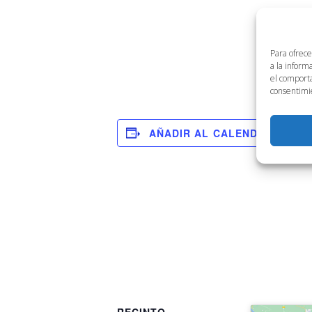
Para ofrece
a la inform
el comporta
consentimie
AÑADIR AL CALENDARIO
RECINTO