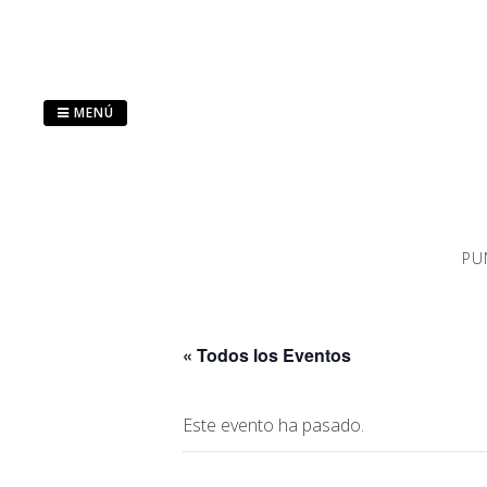
Saltar
al
contenido
MENÚ
PU
« Todos los Eventos
Este evento ha pasado.