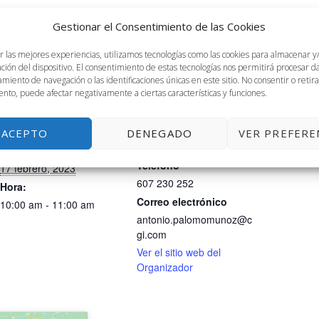
Gestionar el Consentimiento de las Cookies
r las mejores experiencias, utilizamos tecnologías como las cookies para almacenar y
ación del dispositivo. El consentimiento de estas tecnologías nos permitirá procesar 
miento de navegación o las identificaciones únicas en este sitio. No consentir o retira
nto, puede afectar negativamente a ciertas características y funciones.
DETALLES
ORGANIZADOR
ACEPTO
DENEGADO
VER PREFERE
Antonio Palomo. CGI
Fecha:
Teléfono
17 febrero, 2023
607 230 252
Hora:
Correo electrónico
10:00 am - 11:00 am
antonio.palomomunoz@c
gi.com
Ver el sitio web del
Organizador