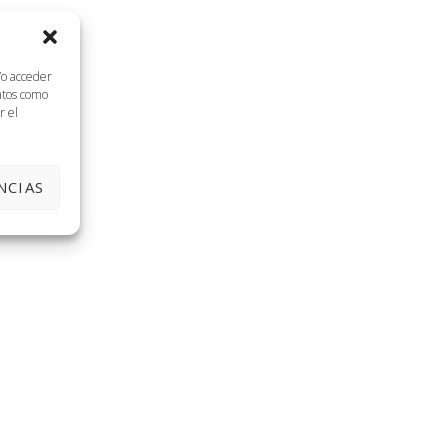
/o acceder
datos como
r el
NCIAS