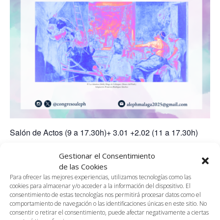
Salón de Actos (9 a 17.30h)+ 3.01 +2.02 (11 a 17.30h)
XXI Congreso Internacional ALEPH: «Tejiendo la
Gestionar el Consentimiento
historia literaria: recuperación del patrimonio
de las Cookies
bibliográfico y nuevas perspectivas»
Para ofrecer las mejores experiencias, utilizamos tecnologías como las
cookies para almacenar y/o acceder a la información del dispositivo. El
consentimiento de estas tecnologías nos permitirá procesar datos como el
Universidad de Málaga 7, 8 y 9 de mayo de 2025
comportamiento de navegación o las identificaciones únicas en este sitio. No
consentir o retirar el consentimiento, puede afectar negativamente a ciertas
MIÉRCOLES 7 DE MAYO