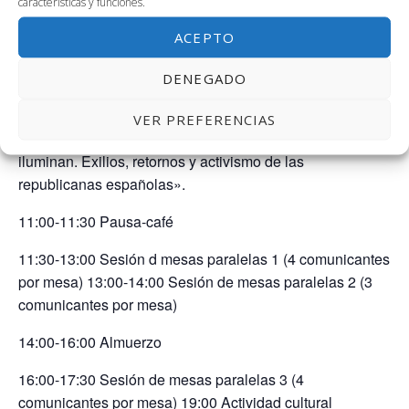
características y funciones.
9:00- 9:30 Recepción de participantes y entrega de
ACEPTO
acreditaciones (hall del edificio)
DENEGADO
9:30- 10:00 Inauguración del Congreso 10:00- 11:00
Conferencia Plenaria Dra. Carmen de la Guardia Herrero
VER PREFERENCIAS
(Universidad Autónoma de Madrid): «Epistolarios que
iluminan. Exilios, retornos y activismo de las
republicanas españolas».
11:00-11:30 Pausa-café
11:30-13:00 Sesión d mesas paralelas 1 (4 comunicantes
por mesa) 13:00-14:00 Sesión de mesas paralelas 2 (3
comunicantes por mesa)
14:00-16:00 Almuerzo
16:00-17:30 Sesión de mesas paralelas 3 (4
comunicantes por mesa) 19:00 Actividad cultural