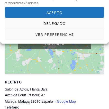
características y funciones.
ACEPTO
DENEGADO
Haz clic para aceptar cookies de
VER PREFERENCIAS
marketing y permitir este
contenido
RECINTO
Salón de Actos, Planta Baja
Avenida Louis Pasteur, 47
Málaga
,
Málaga
29010
España
+ Google Map
Teléfono