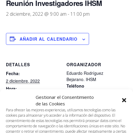
Reunión Investigadores IHSM
2 diciembre, 2022 @ 9:00 am
-
11:00 pm
AÑADIR AL CALENDARIO
DETALLES
ORGANIZADOR
Eduardo Rodríguez
Fecha:
Bejarano. IHSM
2 diciembre, 2022
Teléfono
Hora:
952132292
9:00 am - 11:00 pm
Gestionar el Consentimiento
Correo electrónico
de las Cookies
Sitio web:
Edu_rodri@uma.es
Para ofrecer las mejores experiencias, utilizamos tecnologías como las
https://www.ihsm.uma-
cookies para almacenar y/o acceder a la información del dispositivo. El
Ver el sitio web del
csic.es/
consentimiento de estas tecnologías nos permitirá procesar datos como el
Organizador
comportamiento de navegación o las identificaciones únicas en este sitio. No
consentir o retirar el consentimiento, puede afectar negativamente a ciertas