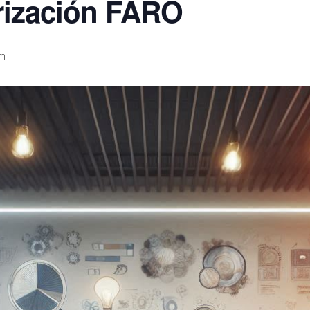
rización FARO
m