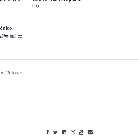
baja
rónico
z@gmail.co
sús Velasco