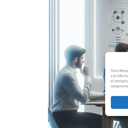
Para ofrece
a la inform
el comporta
consentimie