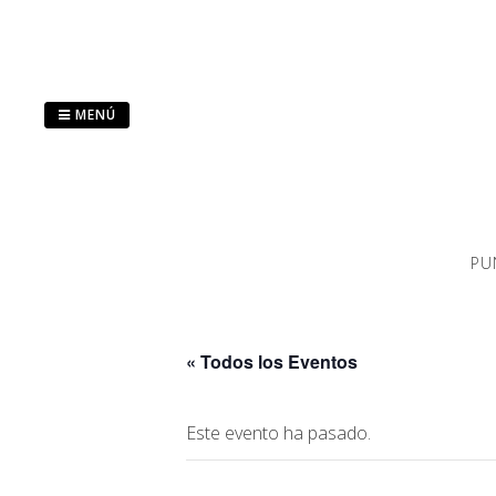
Saltar
al
contenido
MENÚ
PU
« Todos los Eventos
Este evento ha pasado.