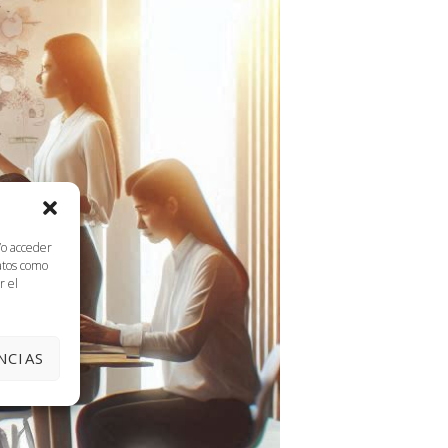
/o acceder
datos como
r el
NCIAS