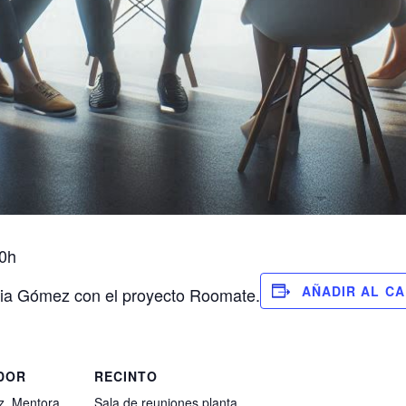
20h
AÑADIR AL C
ia Gómez con el proyecto Roomate.
DOR
RECINTO
. Mentora
Sala de reuniones planta