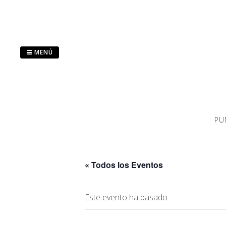
Saltar
al
contenido
MENÚ
PU
« Todos los Eventos
Este evento ha pasado.