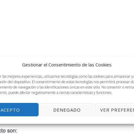
Gestionar el Consentimiento de las Cookies
r las mejores experiencias, utilizamos tecnologías como las cookies para almacenar y
un programa
cuyo objetivo es
Erasmus+
dotar a los es
ación del dispositivo. El consentimiento de estas tecnologías nos permitirá procesar 
las competencias digitales, ecológicas y empresariale
miento de navegación o las identificaciones únicas en este sitio. No consentir o retira
nto, puede afectar negativamente a ciertas características y funciones.
.
 un futuro sostenible
 este proyecto son: Universidad de Split, Universidad d
ACEPTO
DENEGADO
VER PREFERE
Entrepreneurship Center Split y Preneurz.Amsterdam.
cto son: