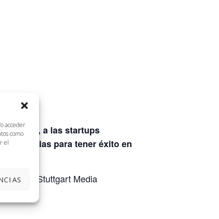
/o acceder
tudiantes, a las startups
datos como
s necesarias para tener éxito en
r el
e Málaga, Stuttgart Media
NCIAS