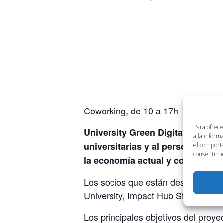
Coworking, de 10 a 17h
Para ofrece
es 
University Green Digital HUB
a la inform
universitarias y al personal de 
el comporta
consentimie
la economía actual y contribuir a
Los socios que están desarrollando
University, Impact Hub Stuttgart, 
Los principales objetivos del proye