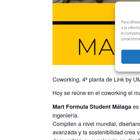
Para ofrece
a la inform
el comporta
consentimie
Coworking, 4ª planta de Link by U
Hoy se reúne en el coworking el m
es 
Mart Formula Student Málaga
ingeniería.
Compiten a nivel mundial, diseñan
avanzada y la sostenibilidad crea 