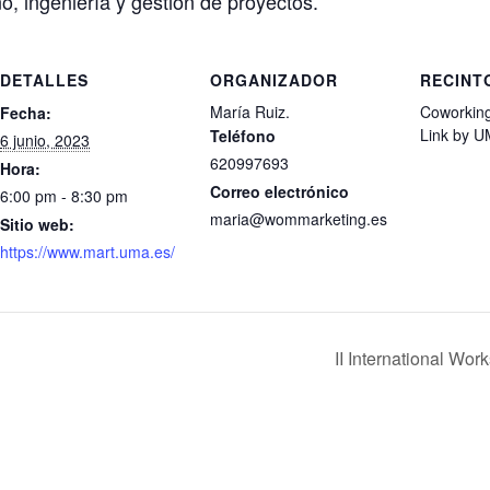
 ingeniería y gestión de proyectos. ​
DETALLES
ORGANIZADOR
RECINT
María Ruiz.
Coworking
Fecha:
Link by 
Teléfono
6 junio, 2023
620997693
Hora:
Correo electrónico
6:00 pm - 8:30 pm
maria@wommarketing.es
Sitio web:
https://www.mart.uma.es/
II International Wo