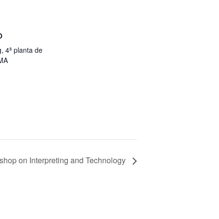
O
, 4ª planta de
UMA
rkshop on Interpreting and Technology