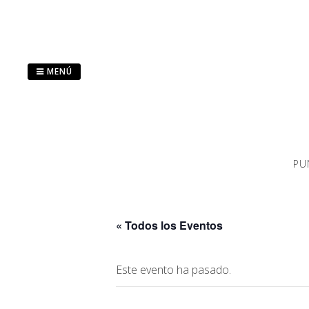
Saltar
al
contenido
MENÚ
PU
« Todos los Eventos
Este evento ha pasado.