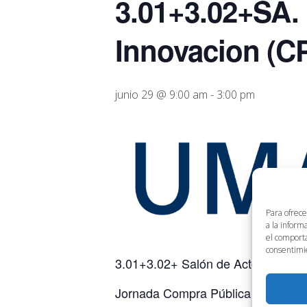
3.01+3.02+SA.
Innovacion (CP
junio 29 @ 9:00 am
-
3:00 pm
Para ofrece
a la inform
el comporta
consentimie
3.01+3.02+ Salón de Actos, de 9 a
Jornada Compra Pública de Innovac