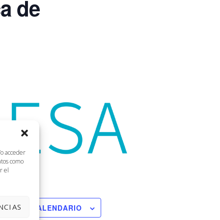
a de
/o acceder
datos como
r el
NCIAS
ADIR AL CALENDARIO