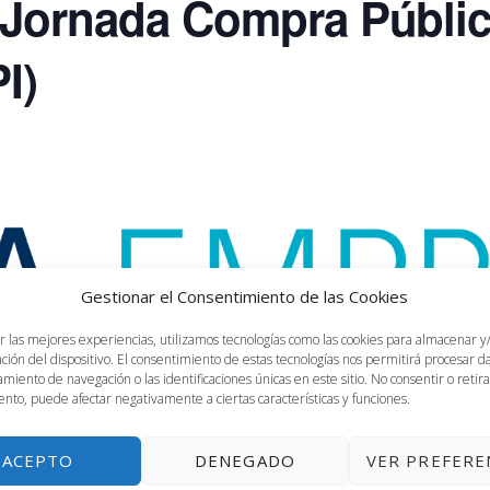
 Jornada Compra Públic
I)
Gestionar el Consentimiento de las Cookies
r las mejores experiencias, utilizamos tecnologías como las cookies para almacenar y
ación del dispositivo. El consentimiento de estas tecnologías nos permitirá procesar 
miento de navegación o las identificaciones únicas en este sitio. No consentir o retira
nto, puede afectar negativamente a ciertas características y funciones.
 15h
ACEPTO
DENEGADO
VER PREFERE
AÑ
ion (CPI) dirigida la comunidad investigadora.