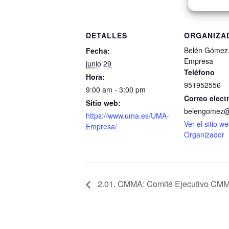
DETALLES
ORGANIZA
Belén Gómez
Fecha:
Empresa
junio 29
Teléfono
Hora:
951952556
9:00 am - 3:00 pm
Correo elect
Sitio web:
belengomez
https://www.uma.es/UMA-
Ver el sitio w
Empresa/
Organizador
2.01. CMMA: Comité Ejecutivo CM