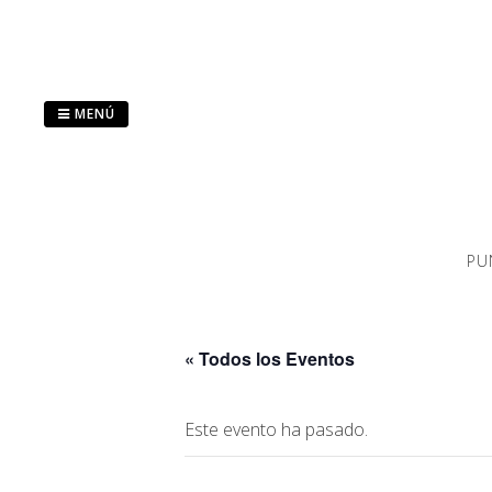
Saltar
al
contenido
MENÚ
PU
« Todos los Eventos
Este evento ha pasado.