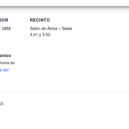
DOR
RECINTO
. UMA
Salón de Actos + Salas
3.01 y 3.02
rónico
@uma.es
eb del
MA