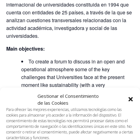
internacional de universidades constituida en 1994 que
cuenta con entidades de 25 países, a través de la que se
analizan cuestiones transversales relacionadas con la
actividad académica, investigadora y social de las
universidades.
Main objectives:
To create a forum to discuss in an open and
operational atmosphere some of the key
challenges that Universities face at the present
moment like sustainability (with a very
comprehensive and overarching understanding of
Gestionar el Consentimiento
the term) and entrepreneurship and employability.
de las Cookies
To showcase, share and discuss strategic
Para ofrecer las mejores experiencias, utilizamos tecnologías como las
cookies para almacenar y/o acceder a la información del dispositivo. El
management decisions and actions currently taken
consentimiento de estas tecnologías nos permitirá procesar datos como el
at partner universities that could serve as
comportamiento de navegación o las identificaciones únicas en este sitio. No
examples of good practice.
consentir o retirar el consentimiento, puede afectar negativamente a ciertas
características y funciones.
To analyse the potential impact that university