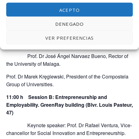
networks and joint/collaborative initiatives have or
ACEPTO
could/should have in the development of these
areas.
DENEGADO
10:30 h Official Opening of the Networking event.
VER PREFERENCIAS
GreenRay building (Blvr. Louis Pasteur, 47)
Prof. Dr José Ángel Narvaez Bueno, Rector of
the University of Malaga.
Prof. Dr Marek Kręglewski, President of the Compostela
Group of Universities.
11:00 h Session B: Entrepreneurship and
Employability.
GreenRay building (Blvr. Louis Pasteur,
47)
Keynote speaker: Prof. Dr Rafael Ventura, Vice-
chancellor for Social Innovation and Entrepreneurship.