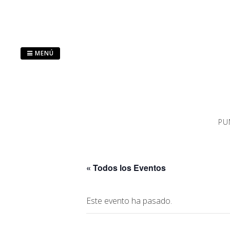
Saltar
al
contenido
MENÚ
PU
« Todos los Eventos
Este evento ha pasado.