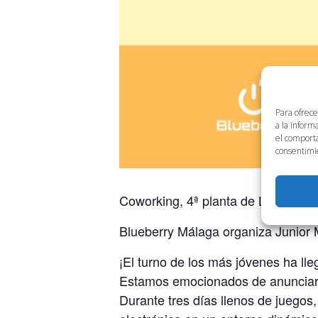
Para ofrece
a la inform
el comporta
consentimie
Coworking, 4ª planta de Link by U
Blueberry Málaga organiza Junior 
¡El turno de los más jóvenes ha lle
Estamos emocionados de anunciar u
Durante tres días llenos de juegos,