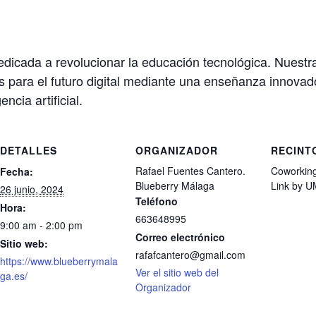
dicada a revolucionar la educación tecnológica. Nuestr
s para el futuro digital mediante una enseñanza innovad
ncia artificial.
DETALLES
ORGANIZADOR
RECINT
Rafael Fuentes Cantero.
Coworking
Fecha:
Blueberry Málaga
Link by 
26 junio, 2024
Teléfono
Hora:
663648995
9:00 am - 2:00 pm
Correo electrónico
Sitio web:
rafafcantero@gmail.com
https://www.blueberrymala
Ver el sitio web del
ga.es/
Organizador