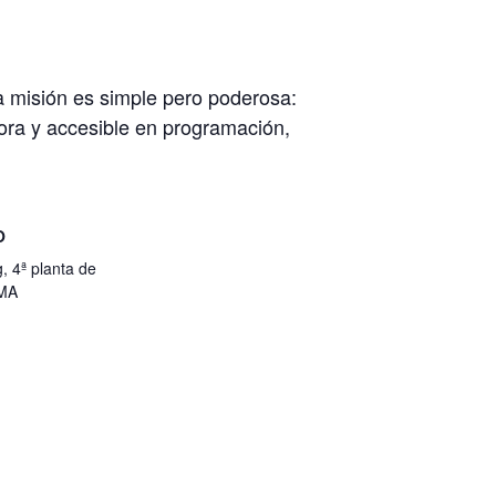
a misión es simple pero poderosa:
ora y accesible en programación,
O
, 4ª planta de
UMA