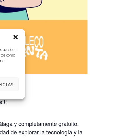
/o acceder
datos como
r el
NCIAS
!!!
álaga y completamente gratuito.
dad de explorar la tecnología y la