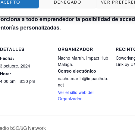
ACEPTO
DENEGADO
VER PREFERE
lez
orciona a todo emprendedor la posibilidad de accede
.
entorías personalizadas
DETALLES
ORGANIZADOR
RECINT
Nacho Martín. Impact Hub
Coworking
Fecha:
Málaga.
Link by 
3 octubre, 2024
Correo electrónico
Hora:
nacho.martin@impacthub.
4:00 pm - 8:30 pm
net
Ver el sitio web del
Organizador
Radio b5G/6G Network