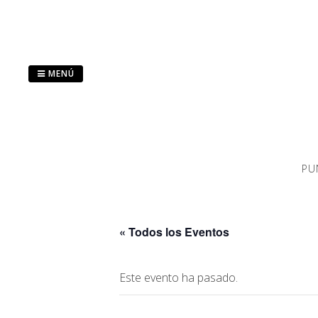
Saltar
al
contenido
MENÚ
PU
« Todos los Eventos
Este evento ha pasado.