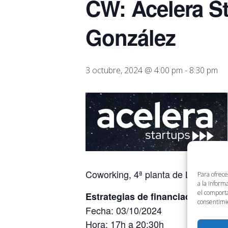
CW: Acelera St
González
3 octubre, 2024 @ 4:00 pm
-
8:30 pm
Coworking, 4ª planta de Link by U
Para ofrece
a la inform
el comporta
Estrategias de financiación e in
consentimie
Fecha: 03/10/2024
Hora: 17h a 20:30h