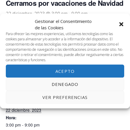
Cerramos por vacaciones de Navidad
22 diciembre, 2023 @ 3:00 pm
-
9:00 pm
Gestionar el Consentimiento
Durante la tarde de hoy las instalaciones de Link by UMA
de las Cookies
se cerrarán por inicio de las vacaciones de Navidad.
Para ofrecer las mejores experiencias, utilizamos tecnologías como las
cookies para almacenar y/o acceder a la información del dispositivo. El
consentimiento de estas tecnologías nos permitirá procesar datos como el
¡Felices Fiestas!
comportamiento de navegación o las identificaciones únicas en este sitio. No
consentir o retirar el consentimiento, puede afectar negativamente a ciertas
características y funciones.
AÑADIR AL CALENDARIO
ACEPTO
DENEGADO
DETALLES
VER PREFERENCIAS
Fecha:
22 diciembre, 2023
Hora:
3:00 pm - 9:00 pm