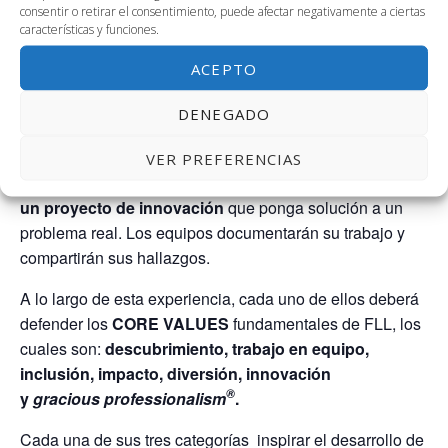
consentir o retirar el consentimiento, puede afectar negativamente a ciertas
creatividad a través de las
características y funciones.
áreas
STEAM
(
S
cience,
T
echnology,
E
ngineering,
A
rt
and
M
athematics).
ACEPTO
Cada equipo comienza a adentrarse en la temática
DENEGADO
anual
diseñando y construyendo un robot
que sea
capaz de solventar los retos propuestos. Además,
VER PREFERENCIAS
tendrán que investigar a cerca de esta temática y
realizar
un proyecto de innovación
que ponga solución a un
problema real. Los equipos documentarán su trabajo y
compartirán sus hallazgos.
A lo largo de esta experiencia, cada uno de ellos deberá
defender los
CORE VALUES
fundamentales de FLL, los
cuales son:
descubrimiento, trabajo en equipo,
inclusión, impacto, diversión, innovación
®
y
gracious professionalism
.
Cada una de sus tres categorías inspirar el desarrollo de