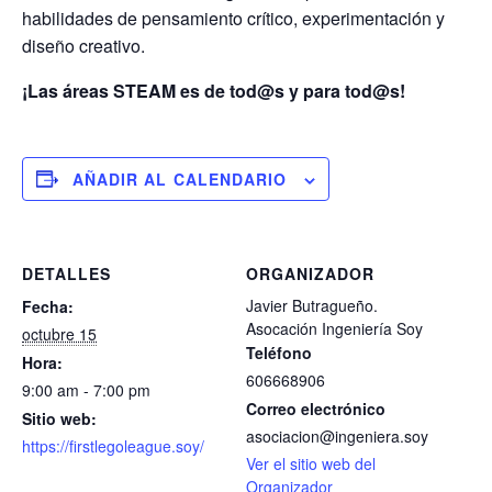
habilidades de pensamiento crítico, experimentación y
diseño creativo.
¡Las áreas STEAM es de tod@s y para tod@s!
AÑADIR AL CALENDARIO
DETALLES
ORGANIZADOR
Javier Butragueño.
Fecha:
Asocación Ingeniería Soy
octubre 15
Teléfono
Hora:
606668906
9:00 am - 7:00 pm
Correo electrónico
Sitio web:
asociacion@ingeniera.soy
https://firstlegoleague.soy/
Ver el sitio web del
Organizador