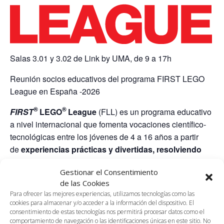
Salas 3.01 y 3.02 de Link by UMA, de 9 a 17h
Reunión socios educativos del programa FIRST LEGO
League en España -2026
®
®
FIRST
LEGO
League
(FLL) es un programa educativo
a nivel internacional que fomenta vocaciones científico-
tecnológicas entre los jóvenes de 4 a 16 años a partir
de
experiencias prácticas y divertidas, resolviendo
problemas del mundo real
para ayudar a construir un
Gestionar el Consentimiento
futuro mejor, que ya inspiran a más de 700.000 jóvenes
de las Cookies
en 110 países de todo el mundo.
Para ofrecer las mejores experiencias, utilizamos tecnologías como las
cookies para almacenar y/o acceder a la información del dispositivo. El
Cada año, FLL ofrece un desafío nuevo y emocionante a
consentimiento de estas tecnologías nos permitirá procesar datos como el
todos los equipos con el objetivo de estimular su
comportamiento de navegación o las identificaciones únicas en este sitio. No