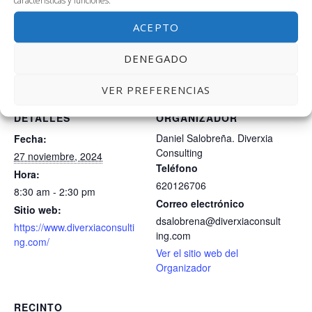
Bienvenid@s a Link by UMA!!!
ACEPTO
AÑADIR AL CALENDARIO
DENEGADO
VER PREFERENCIAS
DETALLES
ORGANIZADOR
Daniel Salobreña. Diverxia
Fecha:
Consulting
27 noviembre, 2024
Teléfono
Hora:
620126706
8:30 am - 2:30 pm
Correo electrónico
Sitio web:
dsalobrena@diverxiaconsult
https://www.diverxiaconsulti
ing.com
ng.com/
Ver el sitio web del
Organizador
RECINTO