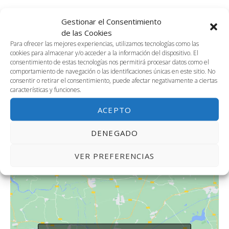
Gestionar el Consentimiento
AÑADIR AL CALENDARIO
de las Cookies
Para ofrecer las mejores experiencias, utilizamos tecnologías como las
cookies para almacenar y/o acceder a la información del dispositivo. El
consentimiento de estas tecnologías nos permitirá procesar datos como el
comportamiento de navegación o las identificaciones únicas en este sitio. No
DETALLES
ORGANIZADOR
consentir o retirar el consentimiento, puede afectar negativamente a ciertas
María Sánchez. UMA
Fecha:
características y funciones.
Teléfono
22 mayo, 2025
ACEPTO
647932700
Hora:
Correo electrónico
4:00 pm - 5:30 pm
DENEGADO
m.sanchezgonzalez@uma.e
s
VER PREFERENCIAS