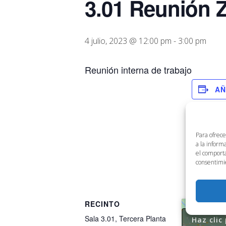
3.01 Reunión 
4 julio, 2023 @ 12:00 pm
-
3:00 pm
Reunión interna de trabajo
AÑ
Para ofrece
a la inform
el comporta
consentimie
RECINTO
Sala 3.01, Tercera Planta
Haz clic