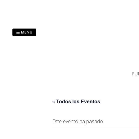
Saltar
al
contenido
MENÚ
PU
« Todos los Eventos
Este evento ha pasado.