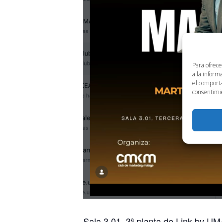
Para ofrece
a la inform
el comporta
consentimie
Sala 3.01, 3ª planta de Link by UM