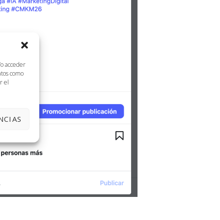
/o acceder
datos como
r el
NCIAS