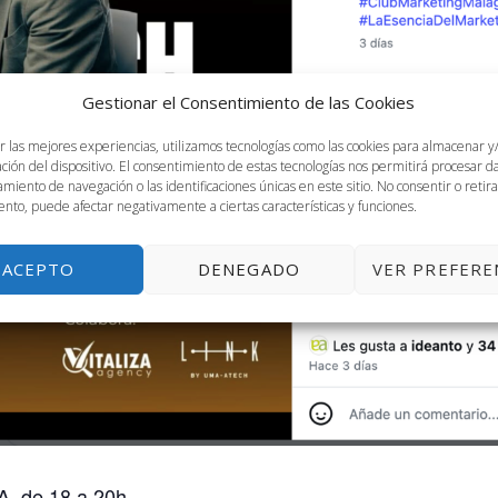
Gestionar el Consentimiento de las Cookies
r las mejores experiencias, utilizamos tecnologías como las cookies para almacenar y
ación del dispositivo. El consentimiento de estas tecnologías nos permitirá procesar 
miento de navegación o las identificaciones únicas en este sitio. No consentir o retira
nto, puede afectar negativamente a ciertas características y funciones.
ACEPTO
DENEGADO
VER PREFERE
A, de 18 a 20h