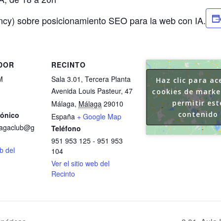
ncy) sobre posicionamiento SEO para la web con IA.
DOR
RECINTO
M
Sala 3.01, Tercera Planta
Haz clic para ac
Avenida Louis Pasteur, 47
cookies de marke
permitir est
Málaga
,
Málaga
29010
contenido
rónico
España
+ Google Map
lagaclub@g
Teléfono
951 953 125 - 951 953
eb del
104
Ver el sitio web del
Recinto