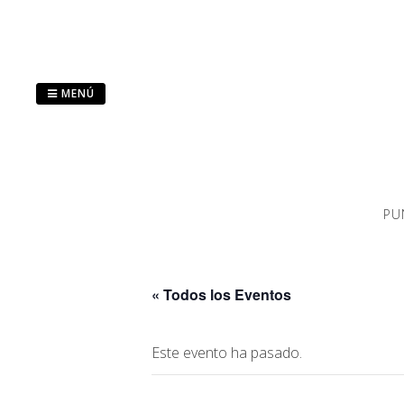
Saltar
al
contenido
MENÚ
PU
« Todos los Eventos
Este evento ha pasado.