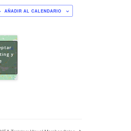
AÑADIR AL CALENDARIO
eptar
ting y
e