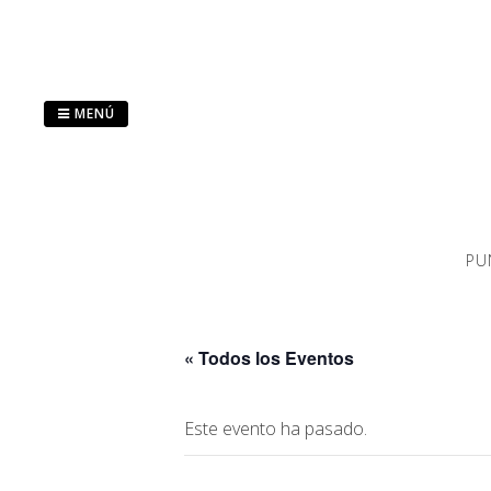
Saltar
al
contenido
MENÚ
PU
« Todos los Eventos
Este evento ha pasado.