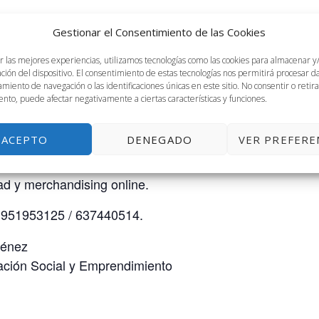
evas ideas y proyectos.
Gestionar el Consentimiento de las Cookies
nes.
r las mejores experiencias, utilizamos tecnologías como las cookies para almacenar y
ráctica prioridades comerciales y estéticas.
ación del dispositivo. El consentimiento de estas tecnologías nos permitirá procesar 
miento de navegación o las identificaciones únicas en este sitio. No consentir o retira
nto, puede afectar negativamente a ciertas características y funciones.
.
ACEPTO
DENEGADO
VER PREFERE
to de compra y hábitos de consumo.
s en interiorismo.
d y merchandising online.
 951953125 / 637440514.
ménez
ación Social y Emprendimiento