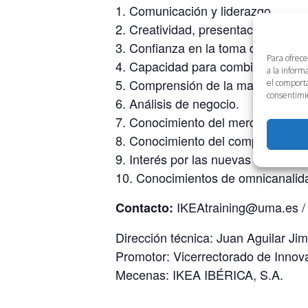
1. Comunicación y liderazgo.
2. Creatividad, presentación de nu
3. Confianza en la toma de decisio
Para ofrece
4. Capacidad para combinar en la p
a la inform
5. Comprensión de la marca.
el comporta
consentimie
6. Análisis de negocio.
7. Conocimiento del mercado local
8. Conocimiento del comportamien
9. Interés por las nuevas tendencia
10. Conocimientos de omnicanalida
IKEAtraining@uma.es /
Contacto:
Dirección técnica: Juan Aguilar Ji
Promotor: Vicerrectorado de Innov
Mecenas: IKEA IBÉRICA, S.A.