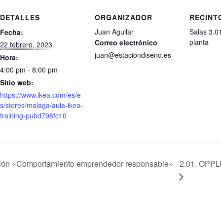
DETALLES
ORGANIZADOR
RECINT
Juan Aguilar
Salas 3.01
Fecha:
planta
Correo electrónico
22 febrero, 2023
juan@estaciondiseno.es
Hora:
4:00 pm - 8:00 pm
Sitio web:
https://www.ikea.com/es/e
s/stores/malaga/aula-ikea-
training-pubd798fc10
tación «Comportamiento emprendedor responsable»
2.01. OPPL