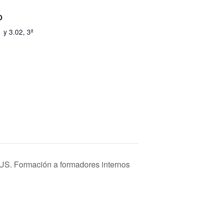
O
 y 3.02, 3ª
US. Formación a formadores internos