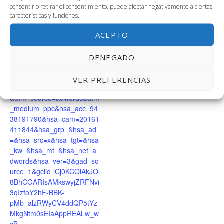
Nacho Martín. Impact Hub
Fecha:
consentir o retirar el consentimiento, puede afectar negativamente a ciertas
Málaga.
15 enero, 2025
características y funciones.
Correo electrónico
Hora:
ACEPTO
nacho.martin@impacthub.n
5:00 pm - 8:30 pm
et
Sitio web:
DENEGADO
Ver el sitio web del
https://malaga.impacthub.ne
Organizador
t/acelera/?
VER PREFERENCIAS
utm_term=&utm_campaign=
&utm_source=adwords&utm
_medium=ppc&hsa_acc=94
38191790&hsa_cam=20161
411844&hsa_grp=&hsa_ad
=&hsa_src=x&hsa_tgt=&hsa
_kw=&hsa_mt=&hsa_net=a
dwords&hsa_ver=3&gad_so
urce=1&gclid=Cj0KCQiAkJO
8BhCGARIsAMkswyjZRFNvi
3qIzfoY2hF-BBK-
pMb_alzRWyCV4ddQP5tYz
MkgNtm0sEIaAppREALw_w