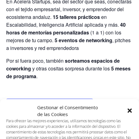
En Acelera Startups, sea del sector que seas, conectarás
con el tejido empresarial, inversor, y emprendedor del
ecosistema andaluz.
15 talleres prácticos
en
Escalabilidad, Inteligencia Artificial aplicada y más.
40
horas de mentorías personalizadas
(1 a 1) con los
mejores de tu campo.
5 eventos de networking
, pitches
a inversores y red emprendedora
Por si fuera poco, también
sorteamos espacios de
coworking
y otras cositas sorpresa durante los
5 meses
de programa
.
AÑADIR AL CALENDARIO
Gestionar el Consentimiento
de las Cookies
Para ofrecer las mejores experiencias, utilizamos tecnologías como las
cookies para almacenar y/o acceder a la información del dispositivo. El
DETALLES
ORGANIZADOR
consentimiento de estas tecnologías nos permitirá procesar datos como el
comportamiento de navegación o las identificaciones únicas en este sitio. No