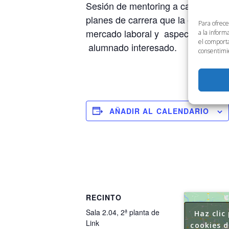
Sesión de mentoring a cargo de Ilu
planes de carrera que la empresa of
Para ofrece
mercado laboral y aspectos clave en
a la inform
el comporta
alumnado interesado.
consentimie
AÑADIR AL CALENDARIO
RECINTO
Sala 2.04, 2ª planta de
Haz clic
Link
cookies 