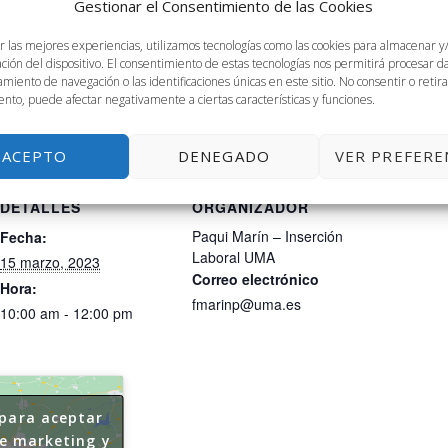
Gestionar el Consentimiento de las Cookies
nion al alumnado discapacitado de la universidad/recién 
rece a recién licenciados y trayectoria que tienen, la ac
r las mejores experiencias, utilizamos tecnologías como las cookies para almacenar y
 las entrevistas de trabajo e incluso la posibilidad de re
ación del dispositivo. El consentimiento de estas tecnologías nos permitirá procesar 
miento de navegación o las identificaciones únicas en este sitio. No consentir o retira
nto, puede afectar negativamente a ciertas características y funciones.
ACEPTO
DENEGADO
VER PREFERE
DETALLES
ORGANIZADOR
Paqui Marín – Inserción
Fecha:
Laboral UMA
15 marzo, 2023
Correo electrónico
Hora:
fmarinp@uma.es
10:00 am - 12:00 pm
 para aceptar
de marketing y