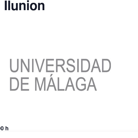
 Ilunion
00 h