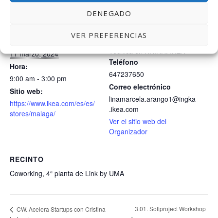
DENEGADO
DETALLES
ORGANIZADOR
VER PREFERENCIAS
Lina Marcela Arango.
Fecha:
Técnica en RR.HH. IKEA
11 marzo, 2024
Teléfono
Hora:
647237650
9:00 am - 3:00 pm
Correo electrónico
Sitio web:
linamarcela.arango1@ingka
https://www.ikea.com/es/es/
.ikea.com
stores/malaga/
Ver el sitio web del
Organizador
RECINTO
Coworking, 4ª planta de Link by UMA
3.01. Softproject Workshop
CW. Acelera Startups con Cristina