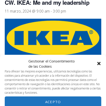
CW. IKEA: Me and my leadership
11 marzo, 2024 @ 9:00 am
-
3:00 pm
Gestionar el Consentimiento
Coworking, 4ª planta de Link by UMA, de 9 a 15h
de las Cookies
Para ofrecer las mejores experiencias, utilizamos tecnologías como las
Formación interna equipo Ikea Málaga: Me and my
cookies para almacenar y/o acceder a la información del dispositivo. El
leadership.
consentimiento de estas tecnologías nos permitirá procesar datos como el
comportamiento de navegación o las identificaciones únicas en este sitio. No
consentir o retirar el consentimiento, puede afectar negativamente a ciertas
características y funciones.
AÑADIR AL CALENDARIO
ACEPTO