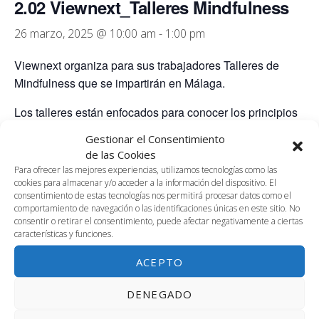
2.02 Viewnext_Talleres Mindfulness
26 marzo, 2025 @ 10:00 am
-
1:00 pm
Viewnext organiza para sus trabajadores Talleres de
Mindfulness que se impartirán en Málaga.
Los talleres están enfocados para conocer los principios
básicos del mindfulness, diseñados para ser accesibles a
Gestionar el Consentimiento
todos los que son nuevos en el dominio de esta
de las Cookies
disciplina milenaria o quieren reconectar de nuevo
Para ofrecer las mejores experiencias, utilizamos tecnologías como las
cookies para almacenar y/o acceder a la información del dispositivo. El
consentimiento de estas tecnologías nos permitirá procesar datos como el
comportamiento de navegación o las identificaciones únicas en este sitio. No
consentir o retirar el consentimiento, puede afectar negativamente a ciertas
AÑADIR AL CALENDARIO
características y funciones.
ACEPTO
DETALLES
ORGANIZADOR
DENEGADO
Ana Isabel Fernández.
Fecha: