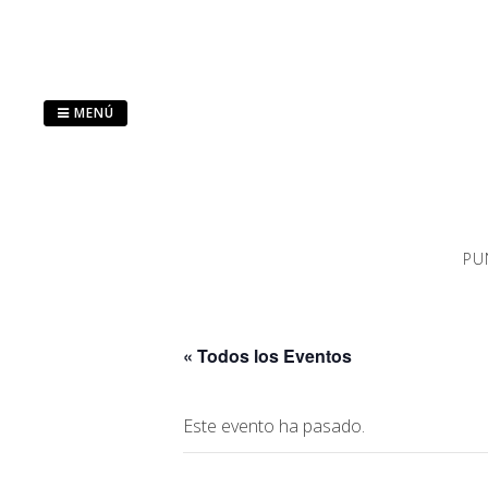
Saltar
al
contenido
MENÚ
PU
« Todos los Eventos
Este evento ha pasado.