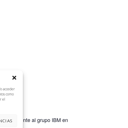
/o acceder
datos como
r el
erteneciente al grupo IBM en
NCIAS