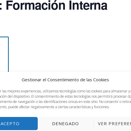
: Formación Interna
Gestionar el Consentimiento de las Cookies
r las mejores experiencias, utilizamos tecnologías como las cookies para almacenar y
A, de 8 a 18h
ación del dispositivo. El consentimiento de estas tecnologías nos permitirá procesar 
miento de navegación o las identificaciones únicas en este sitio. No consentir o retira
nto, puede afectar negativamente a ciertas características y funciones.
p
ios de Consultoría Tecnológica y Tranformación Digital
ACEPTO
DENEGADO
VER PREFERE