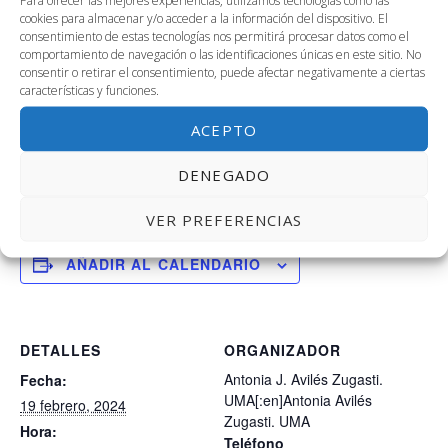
Para ofrecer las mejores experiencias, utilizamos tecnologías como las
opción profesional. Taller impartido por Diverxia
cookies para almacenar y/o acceder a la información del dispositivo. El
consentimiento de estas tecnologías nos permitirá procesar datos como el
Consulting.
comportamiento de navegación o las identificaciones únicas en este sitio. No
consentir o retirar el consentimiento, puede afectar negativamente a ciertas
Univergem tiene como finalidad promover actuaciones
características y funciones.
innovadoras y contextualizadas para
incentivar el
ACEPTO
empleo, el autoempleo y el emprendimiento entre las
mujeres universitarias
, favoreciendo la
igualdad de
DENEGADO
oportunidades entre mujeres y hombres.
VER PREFERENCIAS
AÑADIR AL CALENDARIO
DETALLES
ORGANIZADOR
Antonia J. Avilés Zugasti.
Fecha:
UMA[:en]Antonia Avilés
19 febrero, 2024
Zugasti. UMA
Hora:
Teléfono