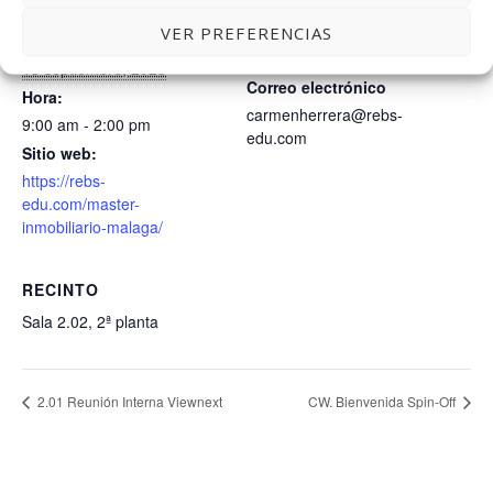
DETALLES
ORGANIZADOR
VER PREFERENCIAS
Carmen Herrera – Talent by
Fecha:
Rebs
15 septiembre, 2023
Correo electrónico
Hora:
carmenherrera@rebs-
9:00 am - 2:00 pm
edu.com
Sitio web:
https://rebs-
edu.com/master-
inmobiliario-malaga/
RECINTO
Sala 2.02, 2ª planta
2.01 Reunión Interna Viewnext
CW. Bienvenida Spin-Off