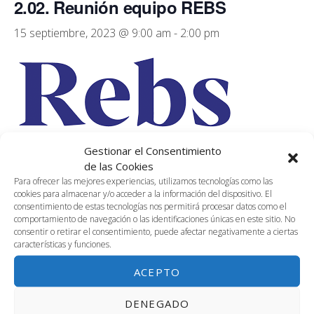
2.02. Reunión equipo REBS
15 septiembre, 2023 @ 9:00 am
-
2:00 pm
Gestionar el Consentimiento
de las Cookies
Sala 2.02, 2ª planta de Link by UMA, de 9 a 14h
Para ofrecer las mejores experiencias, utilizamos tecnologías como las
cookies para almacenar y/o acceder a la información del dispositivo. El
Reunión privada del equipo REBS
consentimiento de estas tecnologías nos permitirá procesar datos como el
comportamiento de navegación o las identificaciones únicas en este sitio. No
consentir o retirar el consentimiento, puede afectar negativamente a ciertas
características y funciones.
AÑADIR AL CALENDARIO
ACEPTO
DENEGADO