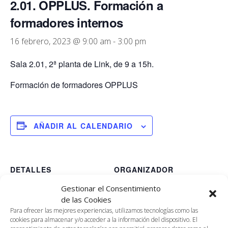
2.01. OPPLUS. Formación a
formadores internos
16 febrero, 2023 @ 9:00 am
-
3:00 pm
Sala 2.01, 2ª planta de Link, de 9 a 15h.
Formación de formadores OPPLUS
AÑADIR AL CALENDARIO
DETALLES
ORGANIZADOR
Sara Escobar Aguilera.
Fecha:
Gestionar el Consentimiento
Personas, Desarrollo y
16 febrero, 2023
de las Cookies
Formación OPPLUS
Hora:
Para ofrecer las mejores experiencias, utilizamos tecnologías como las
Correo electrónico
cookies para almacenar y/o acceder a la información del dispositivo. El
9:00 am - 3:00 pm