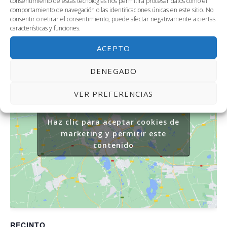
consentimiento de estas tecnologías nos permitirá procesar datos como el
sara.escobar.aguilera@oppl
comportamiento de navegación o las identificaciones únicas en este sitio. No
us.bbva.com
consentir o retirar el consentimiento, puede afectar negativamente a ciertas
Ver el sitio web del
características y funciones.
Organizador
ACEPTO
DENEGADO
VER PREFERENCIAS
Haz clic para aceptar cookies de
marketing y permitir este
contenido
RECINTO