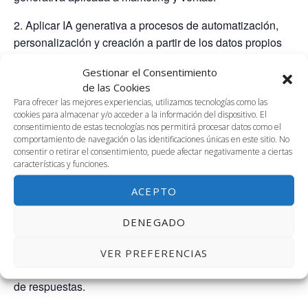
2. Aplicar IA generativa a procesos de automatización,
personalización y creación a partir de los datos propios
de la empresa.
Gestionar el Consentimiento
3. Usar herramientas de IA en la toma de decisiones.
de las Cookies
Para ofrecer las mejores experiencias, utilizamos tecnologías como las
Contenido
cookies para almacenar y/o acceder a la información del dispositivo. El
consentimiento de estas tecnologías nos permitirá procesar datos como el
comportamiento de navegación o las identificaciones únicas en este sitio. No
Sesión 1: Introducción a la AI Generativa: conceptos,
consentir o retirar el consentimiento, puede afectar negativamente a ciertas
herramientas, cómo integrar IA.
características y funciones.
Sesión 2: Generación automática de contenido para
ACEPTO
campañas: creación de contenidos según el medio y
DENEGADO
formato, segmentación de audiencias.
Sesión 3: Automatización de interacción con cliente: Uso
VER PREFERENCIAS
de agentes para gestionar interacciones. Automatización
de respuestas.