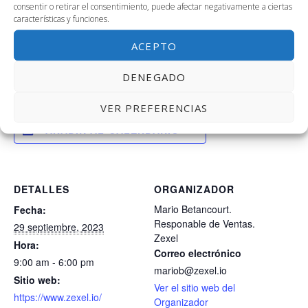
consentir o retirar el consentimiento, puede afectar negativamente a ciertas
características y funciones.
Sala 2.01, 2ª planta de Link, de 9 a 18h.
ACEPTO
Reunión interna equipo Zexel.
DENEGADO
VER PREFERENCIAS
AÑADIR AL CALENDARIO
DETALLES
ORGANIZADOR
Mario Betancourt.
Fecha:
Responable de Ventas.
29 septiembre, 2023
Zexel
Hora:
Correo electrónico
9:00 am - 6:00 pm
mariob@zexel.io
Sitio web:
Ver el sitio web del
https://www.zexel.io/
Organizador