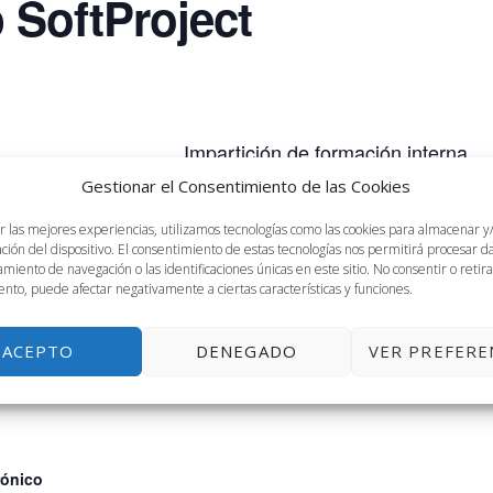
 SoftProject
Impartición de formación interna
Gestionar el Consentimiento de las Cookies
r las mejores experiencias, utilizamos tecnologías como las cookies para almacenar y
ación del dispositivo. El consentimiento de estas tecnologías nos permitirá procesar 
miento de navegación o las identificaciones únicas en este sitio. No consentir o retira
nto, puede afectar negativamente a ciertas características y funciones.
DOR
RECINTO
ACEPTO
DENEGADO
VER PREFERE
errán.
Sala 2.01
rónico