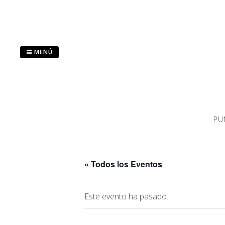
Saltar
al
contenido
MENÚ
PU
« Todos los Eventos
Este evento ha pasado.