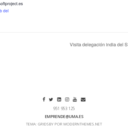
oftproject.es
eb del
Visita delegación india del
951 953 125
EMPRENDE@UMA.ES
TEMA: GRIDSBY POR
MODERNTHEMES.NET