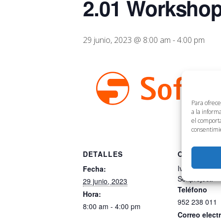
2.01 Workshop
29 junio, 2023 @ 8:00 am
-
4:00 pm
Para ofrece
a la inform
el comporta
consentimie
DETALLES
ORGANIZA
Iván García-S
Fecha:
Softproject.
29 junio, 2023
Teléfono
Hora:
952 238 011
8:00 am - 4:00 pm
Correo elect