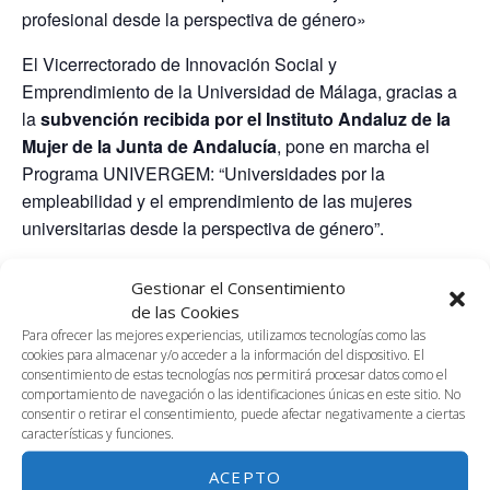
profesional desde la perspectiva de género»
El Vicerrectorado de Innovación Social y
Emprendimiento de la Universidad de Málaga, gracias a
la
subvención recibida por el Instituto Andaluz de la
Mujer de la Junta de Andalucía
, pone en marcha el
Programa UNIVERGEM: “Universidades por la
empleabilidad y el emprendimiento de las mujeres
universitarias desde la perspectiva de género”.
Univergem tiene como finalidad promover actuaciones
Gestionar el Consentimiento
innovadoras y contextualizadas para
incentivar el
de las Cookies
empleo, el autoempleo y el emprendimiento entre las
Para ofrecer las mejores experiencias, utilizamos tecnologías como las
mujeres universitarias
, favoreciendo la
igualdad de
cookies para almacenar y/o acceder a la información del dispositivo. El
consentimiento de estas tecnologías nos permitirá procesar datos como el
oportunidades entre mujeres y hombres.
comportamiento de navegación o las identificaciones únicas en este sitio. No
consentir o retirar el consentimiento, puede afectar negativamente a ciertas
características y funciones.
AÑADIR AL CALENDARIO
ACEPTO