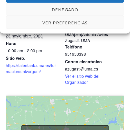
DENEGADO
DETALLES
ORGANIZADOR
VER PREFERENCIAS
Antonia J. Avilés Zugasti.
Fecha:
UMA[:en]Antonia Avilés
23 noviembre, 2023
Zugasti. UMA
Hora:
Teléfono
10:00 am - 2:00 pm
951953398
Sitio web:
Correo electrónico
https://talentank.uma.es/for
azugasti@uma.es
macion/univergem/
Ver el sitio web del
Organizador