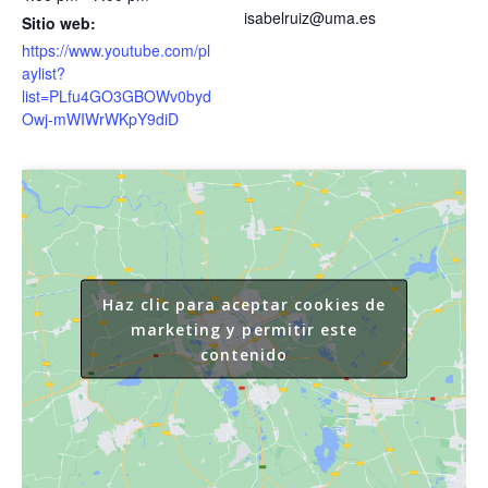
isabelruiz@uma.es
Sitio web:
https://www.youtube.com/pl
aylist?
list=PLfu4GO3GBOWv0byd
Owj-mWIWrWKpY9diD
Haz clic para aceptar cookies de
marketing y permitir este
contenido