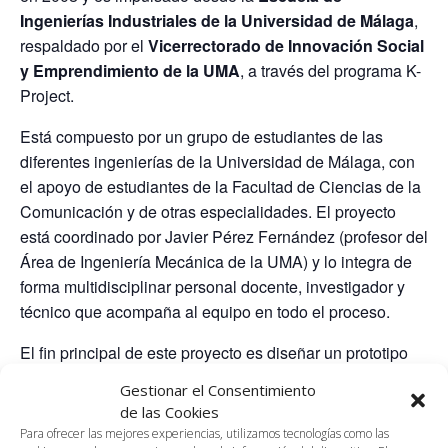
Ingenierías Industriales de la Universidad de Málaga
,
respaldado por el
Vicerrectorado de Innovación Social
y Emprendimiento de la UMA
, a través del programa K-
Project.
Está compuesto por un grupo de estudiantes de las
diferentes ingenierías de la Universidad de Málaga, con
el apoyo de estudiantes de la Facultad de Ciencias de la
Comunicación y de otras especialidades. El proyecto
está coordinado por Javier Pérez Fernández (profesor del
Área de Ingeniería Mecánica de la UMA) y lo integra de
forma multidisciplinar personal docente, investigador y
técnico que acompaña al equipo en todo el proceso.
El fin principal de este proyecto es diseñar un prototipo
de motocicleta para participar en la
competición
Gestionar el Consentimiento
internacional universitaria MotoStudent
(que se
de las Cookies
celebra en TechnoPark Motorland, Aragón). Su cometido
Para ofrecer las mejores experiencias, utilizamos tecnologías como las