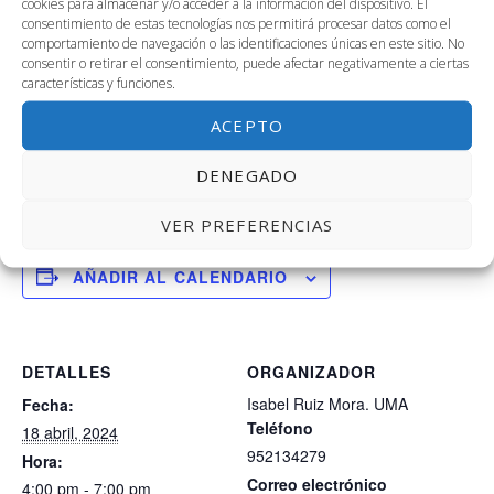
es aportar soluciones técnicas y sostenibles aplicadas al
cookies para almacenar y/o acceder a la información del dispositivo. El
consentimiento de estas tecnologías nos permitirá procesar datos como el
mundo de las dos ruedas y a las exigencias de la
comportamiento de navegación o las identificaciones únicas en este sitio. No
competición en particular.
consentir o retirar el consentimiento, puede afectar negativamente a ciertas
características y funciones.
UMA Racing Team pretende consolidarse como una
ACEPTO
herramienta que permita
transferir los resultados de la
investigación
al mundo empresarial, además de ser una
DENEGADO
experiencia de aprendizaje singular para el estudiantado.
VER PREFERENCIAS
AÑADIR AL CALENDARIO
DETALLES
ORGANIZADOR
Isabel Ruiz Mora. UMA
Fecha:
Teléfono
18 abril, 2024
952134279
Hora:
Correo electrónico
4:00 pm - 7:00 pm