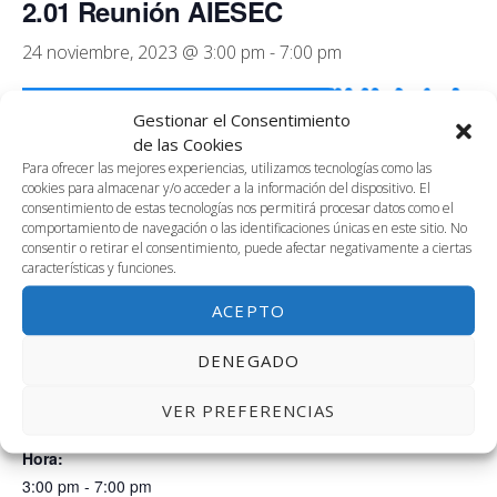
2.01 Reunión AIESEC
24 noviembre, 2023 @ 3:00 pm
-
7:00 pm
Gestionar el Consentimiento
de las Cookies
Para ofrecer las mejores experiencias, utilizamos tecnologías como las
Reunión interna de trabajo de AIESEC
cookies para almacenar y/o acceder a la información del dispositivo. El
consentimiento de estas tecnologías nos permitirá procesar datos como el
comportamiento de navegación o las identificaciones únicas en este sitio. No
consentir o retirar el consentimiento, puede afectar negativamente a ciertas
características y funciones.
AÑADIR AL CALENDARIO
ACEPTO
DENEGADO
DETALLES
Fecha:
VER PREFERENCIAS
24 noviembre, 2023
Hora:
3:00 pm - 7:00 pm