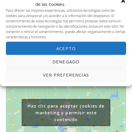
de las Cookies
DETALLES
ORGANIZADOR
Para ofrecer las mejores experiencias, utilizamos tecnologías como las
cookies para almacenar y/o acceder a la información del dispositivo. El
Carmen Herrera – Talent by
Fecha:
consentimiento de estas tecnologías nos permitirá procesar datos como el
Rebs
29 abril, 2024
comportamiento de navegación o las identificaciones únicas en este sitio. No
Correo electrónico
consentir o retirar el consentimiento, puede afectar negativamente a ciertas
Hora:
características y funciones.
carmenherrera@rebs-
9:00 am - 1:00 pm
edu.com
ACEPTO
Sitio web:
https://rebs-edu.com/
DENEGADO
VER PREFERENCIAS
Haz clic para aceptar cookies de
marketing y permitir este
contenido