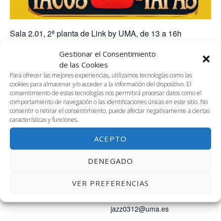
Sala 2.01, 2ª planta de Link by UMA, de 13 a 16h
Grabación del podcast «Entre Tacos y Tapas»
Gestionar el Consentimiento
de las Cookies
Para ofrecer las mejores experiencias, utilizamos tecnologías como las
cookies para almacenar y/o acceder a la información del dispositivo. El
AÑADIR AL CALENDARIO
consentimiento de estas tecnologías nos permitirá procesar datos como el
comportamiento de navegación o las identificaciones únicas en este sitio. No
consentir o retirar el consentimiento, puede afectar negativamente a ciertas
características y funciones.
DETALLES
ORGANIZADOR
ACEPTO
Nadxielii Jazmin Camacho
Fecha:
Guadalupe
DENEGADO
25 marzo, 2025
Teléfono
Hora:
VER PREFERENCIAS
656631535
1:00 pm - 4:00 pm
Correo electrónico
jazz0312@uma.es