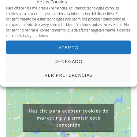
de las Cookies
DETALLES
ORGANIZADOR
Para ofrecer las mejores experiencias, utilizamos tecnologías como las
cookies para almacenar y/o acceder a la información del dispositivo. El
Fernando Navarro Lucena.
Fecha:
consentimiento de estas tecnologías nos permitirá procesar datos como el
Economía y Admón. De
17 enero, 2025
comportamiento de navegación o las identificaciones únicas en este sitio. No
Empresas UMA
consentir o retirar el consentimiento, puede afectar negativamente a ciertas
Hora:
Teléfono
características y funciones.
4:00 pm - 8:30 pm
951131150
ACEPTO
Correo electrónico
fnl@uma.es
DENEGADO
VER PREFERENCIAS
Haz clic para aceptar cookies de
marketing y permitir este
contenido