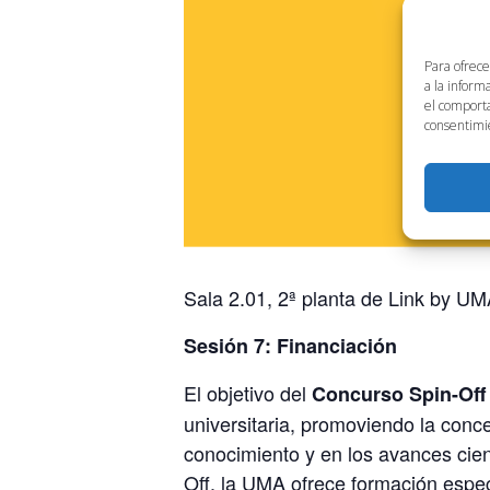
Para ofrece
a la inform
el comporta
consentimie
Sala 2.01, 2ª planta de Link by UM
Sesión 7: Financiación
El objetivo del
Concurso Spin-Off 
universitaria, promoviendo la conc
conocimiento y en los avances cien
Off, la UMA ofrece formación espec