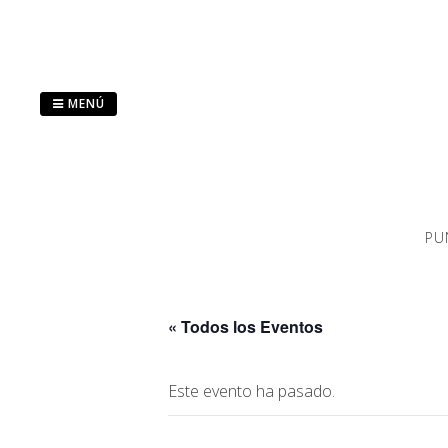
Saltar
al
contenido
MENÚ
PU
« Todos los Eventos
Este evento ha pasado.