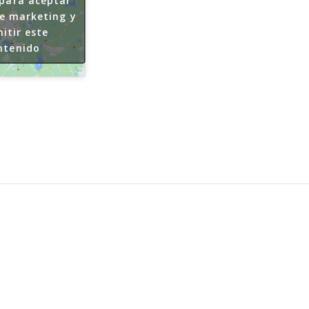
 para aceptar
de marketing y
itir este
ntenido