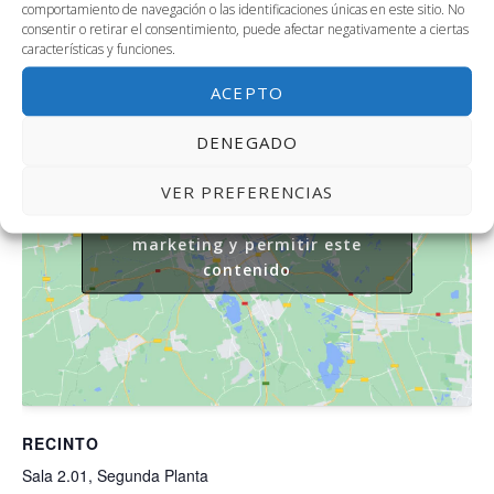
Correo electrónico
comportamiento de navegación o las identificaciones únicas en este sitio. No
5:00 pm - 7:00 pm
consentir o retirar el consentimiento, puede afectar negativamente a ciertas
apenafiel@uma.es
características y funciones.
ACEPTO
DENEGADO
VER PREFERENCIAS
Haz clic para aceptar cookies de
marketing y permitir este
contenido
RECINTO
Sala 2.01, Segunda Planta