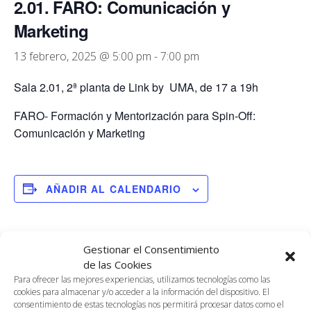
2.01. FARO: Comunicación y
Marketing
13 febrero, 2025 @ 5:00 pm
-
7:00 pm
Sala 2.01, 2ª planta de Link by UMA, de 17 a 19h
FARO- Formación y Mentorización para Spin-Off:
Comunicación y Marketing
AÑADIR AL CALENDARIO
DETALLES
ORGANIZADOR
Gestionar el Consentimiento
de las Cookies
Antonio Peñafiel. Director
Fecha:
Para ofrecer las mejores experiencias, utilizamos tecnologías como las
Servicio Empleabilidad y
13 febrero, 2025
cookies para almacenar y/o acceder a la información del dispositivo. El
Emprendimiento.
Hora:
consentimiento de estas tecnologías nos permitirá procesar datos como el