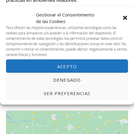
Gestionar el Consentimiento
de las Cookies
AÑADIR AL CALENDARIO
Para ofrecer las mejores experiencias, utilizamos tecnologías como las
cookies para almacenar y/o acceder a la información del dispositivo. El
consentimiento de estas tecnologías nos permitirá procesar datos como el
comportamiento de navegación o las identificaciones únicas en este sitio. No
consentir o retirar el consentimiento, puede afectar negativamente a ciertas
DETALLES
características y funciones.
Fecha:
24 mayo, 2024
ACEPTO
Hora:
DENEGADO
3:00 pm - 7:00 pm
Sitio web:
VER PREFERENCIAS
https://www.aiesec.org.es/