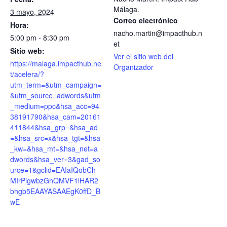
Málaga.
3 mayo, 2024
Correo electrónico
Hora:
nacho.martin@impacthub.n
5:00 pm - 8:30 pm
et
Sitio web:
Ver el sitio web del
https://malaga.impacthub.ne
Organizador
t/acelera/?
utm_term=&utm_campaign=
&utm_source=adwords&utm
_medium=ppc&hsa_acc=94
38191790&hsa_cam=20161
411844&hsa_grp=&hsa_ad
=&hsa_src=x&hsa_tgt=&hsa
_kw=&hsa_mt=&hsa_net=a
dwords&hsa_ver=3&gad_so
urce=1&gclid=EAIaIQobCh
MIrPigwbzGhQMVF1lHAR2
bhgb5EAAYASAAEgK0ffD_B
wE