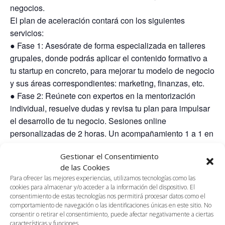
negocios.
El plan de aceleración contará con los siguientes
servicios:
● Fase 1: Asesórate de forma especializada en talleres
grupales, donde podrás aplicar el contenido formativo a
tu startup en concreto, para mejorar tu modelo de negocio
y sus áreas correspondientes: marketing, finanzas, etc.
● Fase 2: Reúnete con expertos en la mentorización
individual, resuelve dudas y revisa tu plan para impulsar
el desarrollo de tu negocio. Sesiones online
personalizadas de 2 horas. Un acompañamiento 1 a 1 en
el que plantear preguntas sobre los temas más
Gestionar el Consentimiento
importantes para tu startup.
de las Cookies
● Fase 3: Pitches, selección para presentaciones a
Para ofrecer las mejores experiencias, utilizamos tecnologías como las
inversores y conexión con el ecosistema empresarial a
cookies para almacenar y/o acceder a la información del dispositivo. El
través de eventos de networking.
consentimiento de estas tecnologías nos permitirá procesar datos como el
comportamiento de navegación o las identificaciones únicas en este sitio. No
● Fase 4: Sé parte del ecosistema y la comunidad de
consentir o retirar el consentimiento, puede afectar negativamente a ciertas
Impact Hub y mentorDay, beneficiándote de espacios de
características y funciones.