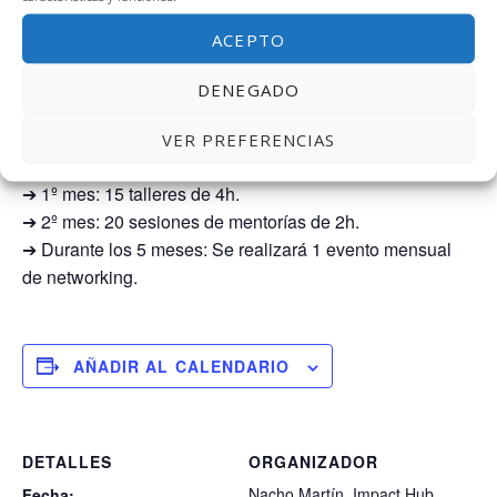
coworking para ecosistemas Cataluña, Andalucía y
ACEPTO
Canarias, la herramienta Actúa Sostenible GO,
campañas de Social Ads al 50%, y más.
DENEGADO
Duración del programa de aceleración: 5 meses
VER PREFERENCIAS
Formato:
➔ 1º mes: 15 talleres de 4h.
➔ 2º mes: 20 sesiones de mentorías de 2h.
➔ Durante los 5 meses: Se realizará 1 evento mensual
de networking.
AÑADIR AL CALENDARIO
DETALLES
ORGANIZADOR
Nacho Martín. Impact Hub
Fecha: