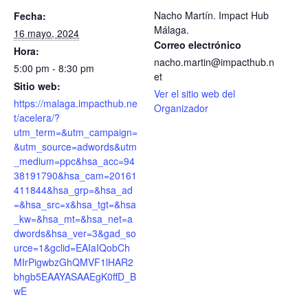
Nacho Martín. Impact Hub
Fecha:
Málaga.
16 mayo, 2024
Correo electrónico
Hora:
nacho.martin@impacthub.n
5:00 pm - 8:30 pm
et
Sitio web:
Ver el sitio web del
https://malaga.impacthub.ne
Organizador
t/acelera/?
utm_term=&utm_campaign=
&utm_source=adwords&utm
_medium=ppc&hsa_acc=94
38191790&hsa_cam=20161
411844&hsa_grp=&hsa_ad
=&hsa_src=x&hsa_tgt=&hsa
_kw=&hsa_mt=&hsa_net=a
dwords&hsa_ver=3&gad_so
urce=1&gclid=EAIaIQobCh
MIrPigwbzGhQMVF1lHAR2
bhgb5EAAYASAAEgK0ffD_B
wE