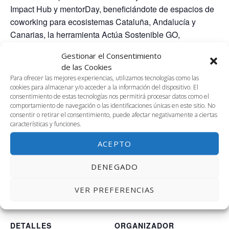
Impact Hub y mentorDay, beneficiándote de espacios de
coworking para ecosistemas Cataluña, Andalucía y
Canarias, la herramienta Actúa Sostenible GO,
campañas de Social Ads al 50%, y más.
Gestionar el Consentimiento
de las Cookies
Duración del programa de aceleración: 5 meses
Para ofrecer las mejores experiencias, utilizamos tecnologías como las
cookies para almacenar y/o acceder a la información del dispositivo. El
Formato:
consentimiento de estas tecnologías nos permitirá procesar datos como el
➔ 1º mes: 15 talleres de 4h.
comportamiento de navegación o las identificaciones únicas en este sitio. No
➔ 2º mes: 20 sesiones de mentorías de 2h.
consentir o retirar el consentimiento, puede afectar negativamente a ciertas
características y funciones.
➔ Durante los 5 meses: Se realizará 1 evento mensual
de networking.
ACEPTO
DENEGADO
AÑADIR AL CALENDARIO
VER PREFERENCIAS
DETALLES
ORGANIZADOR