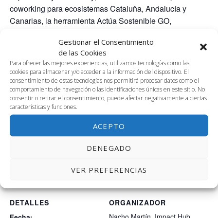
coworking para ecosistemas Cataluña, Andalucía y
Canarias, la herramienta Actúa Sostenible GO,
campañas de Social Ads al 50%, y más.
Gestionar el Consentimiento
Duración del programa de aceleración: 5 meses
de las Cookies
Para ofrecer las mejores experiencias, utilizamos tecnologías como las
Formato:
cookies para almacenar y/o acceder a la información del dispositivo. El
consentimiento de estas tecnologías nos permitirá procesar datos como el
➔ 1º mes: 15 talleres de 4h.
comportamiento de navegación o las identificaciones únicas en este sitio. No
➔ 2º mes: 20 sesiones de mentorías de 2h.
consentir o retirar el consentimiento, puede afectar negativamente a ciertas
características y funciones.
➔ Durante los 5 meses: Se realizará 1 evento mensual
de networking.
ACEPTO
DENEGADO
AÑADIR AL CALENDARIO
VER PREFERENCIAS
DETALLES
ORGANIZADOR
Nacho Martín. Impact Hub
Fecha: