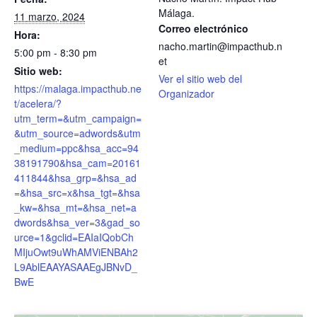
Málaga.
11 marzo, 2024
Correo electrónico
Hora:
nacho.martin@impacthub.n
5:00 pm - 8:30 pm
et
Sitio web:
Ver el sitio web del
https://malaga.impacthub.ne
Organizador
t/acelera/?
utm_term=&utm_campaign=
&utm_source=adwords&utm
_medium=ppc&hsa_acc=94
38191790&hsa_cam=20161
411844&hsa_grp=&hsa_ad
=&hsa_src=x&hsa_tgt=&hsa
_kw=&hsa_mt=&hsa_net=a
dwords&hsa_ver=3&gad_so
urce=1&gclid=EAIaIQobCh
MIjuOwt9uWhAMViENBAh2
L9AblEAAYASAAEgJBNvD_
BwE