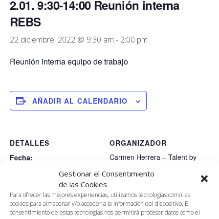
2.01. 9:30-14:00 Reunión interna
REBS
22 diciembre, 2022 @ 9:30 am
-
2:00 pm
Reunión interna equipo de trabajo
AÑADIR AL CALENDARIO
DETALLES
ORGANIZADOR
Carmen Herrera – Talent by
Fecha:
Rebs
22 diciembre, 2022
Gestionar el Consentimiento
Correo electrónico
Hora:
de las Cookies
carmenherrera@rebs-
9:30 am - 2:00 pm
Para ofrecer las mejores experiencias, utilizamos tecnologías como las
edu.com
cookies para almacenar y/o acceder a la información del dispositivo. El
consentimiento de estas tecnologías nos permitirá procesar datos como el