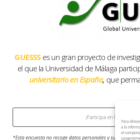
GUESSS
es un gran proyecto de investig
el que la Universidad de Málaga parti
universitario en
España
,
que perman
¡Participa en la encuest
Para ofrece
a la inform
el comporta
*Esta encuesta no recoge datos personales y sus resultados
consentimie