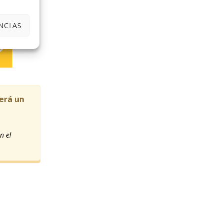
NCIAS
cerá un
n el