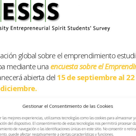
ación global sobre el emprendimiento estudia
cipa mediante una
encuesta sobre el
Emprendi
ecerá abierta del
15 de septiembre al 22
diciembre.
Gestionar el Consentimiento de las Cookies
a aquí! No te llevará más de 10-15 minutos.
r las mejores experiencias, utilizamos tecnologías como las cookies para almacenar y
ación del dispositivo. El consentimiento de estas tecnologías nos permitirá procesar 
miento de navegación o las identificaciones únicas en este sitio. No consentir o retira
 son anónimos y serán únicamente utilizados con fines científic
nto, puede afectar negativamente a ciertas características y funciones.