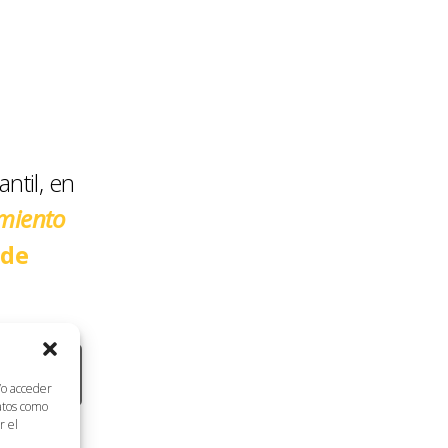
ntil, en
miento
 de
/o acceder
datos como
r el
os,